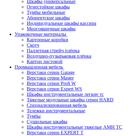
Шкафы универсальные
Огнестойкие шкафы
Тумбы мобильные
Абонентские шкафы
Индивидуальные шкафы кассира
Многоящичные шкафы
Упаковочные материалы
Картонные коробки
Скотч
Паллетная стрейч плёнка
Воздушно-пузырьковая плёнка
Картон листовой
Промышленная мебель
Верстаки серии Garage
Верстаки серии Master
Верстаки серии Profi W
Верстаки серии Expert WS
Шкафы инструментальные легкие тс
Тяжелые модульные шкафы серии HARD
Cпециализированная мебель
Тележки инструментальные
Тумбы
Cушильные шкафы
Шкафы инструментальные тяжелые AMH TC
Верстаки серии EXPERT T