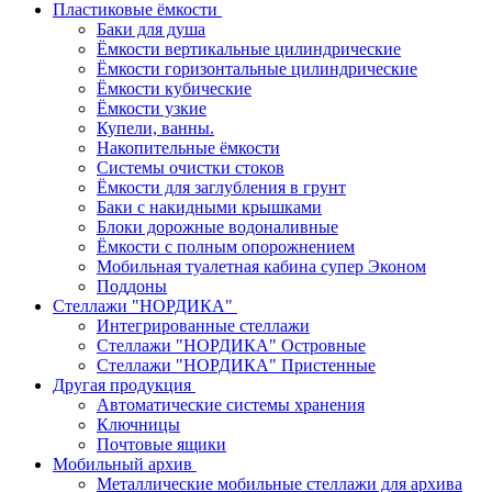
Пластиковые ёмкости
Баки для душа
Ёмкости вертикальные цилиндрические
Ёмкости горизонтальные цилиндрические
Ёмкости кубические
Ёмкости узкие
Купели, ванны.
Накопительные ёмкости
Системы очистки стоков
Ёмкости для заглубления в грунт
Баки с накидными крышками
Блоки дорожные водоналивные
Ёмкости с полным опорожнением
Мобильная туалетная кабина супер Эконом
Поддоны
Стеллажи "НОРДИКА"
Интегрированные стеллажи
Стеллажи "НОРДИКА" Островные
Стеллажи "НОРДИКА" Пристенные
Другая продукция
Автоматические системы хранения
Ключницы
Почтовые ящики
Мобильный архив
Металлические мобильные стеллажи для архива