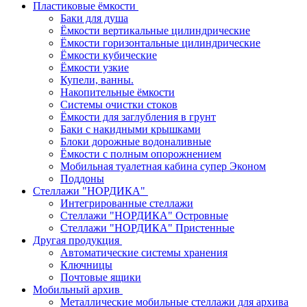
Пластиковые ёмкости
Баки для душа
Ёмкости вертикальные цилиндрические
Ёмкости горизонтальные цилиндрические
Ёмкости кубические
Ёмкости узкие
Купели, ванны.
Накопительные ёмкости
Системы очистки стоков
Ёмкости для заглубления в грунт
Баки с накидными крышками
Блоки дорожные водоналивные
Ёмкости с полным опорожнением
Мобильная туалетная кабина супер Эконом
Поддоны
Стеллажи "НОРДИКА"
Интегрированные стеллажи
Стеллажи "НОРДИКА" Островные
Стеллажи "НОРДИКА" Пристенные
Другая продукция
Автоматические системы хранения
Ключницы
Почтовые ящики
Мобильный архив
Металлические мобильные стеллажи для архива