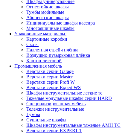
Шкафы универсальные
Огнестойкие шкафы
Тумбы мобильные
Абонентские шкафы
Индивидуальные шкафы кассира
Многоящичные шкафы
Упаковочные материалы
Картонные коробки
Скотч
Паллетная стрейч плёнка
Воздушно-пузырьковая плёнка
Картон листовой
Промышленная мебель
Верстаки серии Garage
Верстаки серии Master
Верстаки серии Profi W
Верстаки серии Expert WS
Шкафы инструментальные легкие тс
Тяжелые модульные шкафы серии HARD
Cпециализированная мебель
Тележки инструментальные
Тумбы
Cушильные шкафы
Шкафы инструментальные тяжелые AMH TC
Верстаки серии EXPERT T