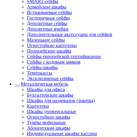
SMART-сейфы
Армейские шкафы
Встраиваемые сейфы
Гостиничные сейфы
Депозитные сейфы
Депозитные ячейки
Дополнительные аксессуары для сейфов
Маленькие сейфы
Огнестойкие картотеки
Полицейские шкафы
Сейфы европейской сертификации
Сейфы с кодовым замком
Сейфы-шкафы
Темпокассы
Эксклюзивные сейфы
Металлическая мебель
Шкафы для офиса
Бухгалтерские шкафы
Шкафы для раздевалок (локеры)
Картотеки
Шкафы универсальные
Огнестойкие шкафы
Тумбы мобильные
Абонентские шкафы
Индивидуальные шкафы кассира