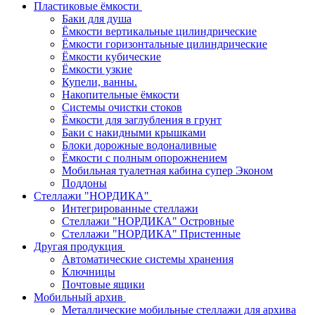
Пластиковые ёмкости
Баки для душа
Ёмкости вертикальные цилиндрические
Ёмкости горизонтальные цилиндрические
Ёмкости кубические
Ёмкости узкие
Купели, ванны.
Накопительные ёмкости
Системы очистки стоков
Ёмкости для заглубления в грунт
Баки с накидными крышками
Блоки дорожные водоналивные
Ёмкости с полным опорожнением
Мобильная туалетная кабина супер Эконом
Поддоны
Стеллажи "НОРДИКА"
Интегрированные стеллажи
Стеллажи "НОРДИКА" Островные
Стеллажи "НОРДИКА" Пристенные
Другая продукция
Автоматические системы хранения
Ключницы
Почтовые ящики
Мобильный архив
Металлические мобильные стеллажи для архива