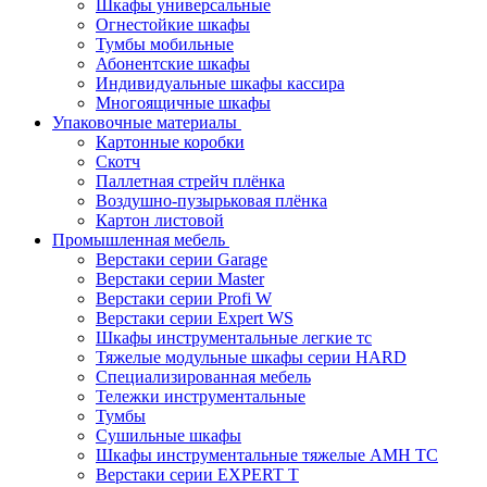
Шкафы универсальные
Огнестойкие шкафы
Тумбы мобильные
Абонентские шкафы
Индивидуальные шкафы кассира
Многоящичные шкафы
Упаковочные материалы
Картонные коробки
Скотч
Паллетная стрейч плёнка
Воздушно-пузырьковая плёнка
Картон листовой
Промышленная мебель
Верстаки серии Garage
Верстаки серии Master
Верстаки серии Profi W
Верстаки серии Expert WS
Шкафы инструментальные легкие тс
Тяжелые модульные шкафы серии HARD
Cпециализированная мебель
Тележки инструментальные
Тумбы
Cушильные шкафы
Шкафы инструментальные тяжелые AMH TC
Верстаки серии EXPERT T