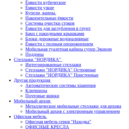
Ёмкости кубические
Ёмкости узкие
Купели, ванны.
Накопительные ёмкости
Системы очистки стоков
Ёмкости для заглубления в грунт
Баки с накидными крышками
Блоки дорожные водоналивные
Ёмкости с полным опорожнением
Мобильная туалетная кабина супер Эконом
Поддоны
Стеллажи "НОРДИКА"
Интегрированные стеллажи
Стеллажи "НОРДИКА" Островные
Стеллажи "НОРДИКА" Пристенные
Другая продукция
Автоматические системы хранения
Ключницы
Почтовые ящики
Мобильный архив
Металлические мобильные стеллажи для архива
Мобильный архив с электронным управлением
Офисная мебель
Офисная мебель серия "Находка"
ОФИСНЫЕ КРЕСЛА