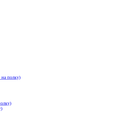
 на полку)
полку)
у)