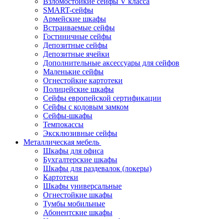
Взломостойкие сейфы V класса
SMART-сейфы
Армейские шкафы
Встраиваемые сейфы
Гостиничные сейфы
Депозитные сейфы
Депозитные ячейки
Дополнительные аксессуары для сейфов
Маленькие сейфы
Огнестойкие картотеки
Полицейские шкафы
Сейфы европейской сертификации
Сейфы с кодовым замком
Сейфы-шкафы
Темпокассы
Эксклюзивные сейфы
Металлическая мебель
Шкафы для офиса
Бухгалтерские шкафы
Шкафы для раздевалок (локеры)
Картотеки
Шкафы универсальные
Огнестойкие шкафы
Тумбы мобильные
Абонентские шкафы