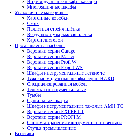
Индивидуальные шкафы кассира
Многоящичные шкафы
Упаковочные материалы
Картонные коробки
Скотч
Паллетная стрейч плёнка
Воздушно-пузырьковая плёнка
Картон листовой
Промышленная мебель
Верстаки серии Garage
Верстаки серии Master
Верстаки серии Profi W
Верстаки серии Expert WS
Шкафы инструментальные легкие тс
Тяжелые модульные шкафы серии HARD
Cпециализированная мебель
Тележки инструментальные
Тумбы
Cушильные шкафы
Шкафы инструментальные тяжелые AMH TC
Верстаки серии EXPERT T
Верстаки серии PROFI M
Системы хранения инструмента и инвентаря
Стулья промышленные
Верстаки