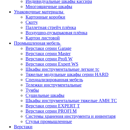
Индивидуальные шкафы кассира
Многоящичные шкафы
Упаковочные материалы
Картонные коробки
Скотч
Паллетная стрейч плёнка
Воздушно-пузырьковая плёнка
Картон листовой
Промышленная мебель
Верстаки серии Garage
Верстаки серии Master
Верстаки серии Profi W
Верстаки серии Expert WS
Шкафы инструментальные легкие тс
Тяжелые модульные шкафы серии HARD
Cпециализированная мебель
Тележки инструментальные
Тумбы
Cушильные шкафы
Шкафы инструментальные тяжелые AMH TC
Верстаки серии EXPERT T
Верстаки серии PROFI M
Системы хранения инструмента и инвентаря
Стулья промышленные
Верстаки