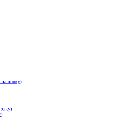
 на полку)
полку)
у)