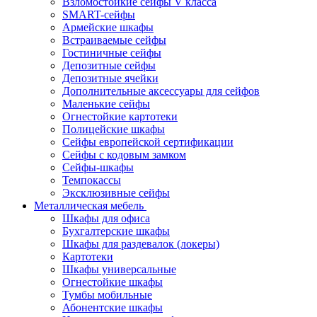
Взломостойкие сейфы V класса
SMART-сейфы
Армейские шкафы
Встраиваемые сейфы
Гостиничные сейфы
Депозитные сейфы
Депозитные ячейки
Дополнительные аксессуары для сейфов
Маленькие сейфы
Огнестойкие картотеки
Полицейские шкафы
Сейфы европейской сертификации
Сейфы с кодовым замком
Сейфы-шкафы
Темпокассы
Эксклюзивные сейфы
Металлическая мебель
Шкафы для офиса
Бухгалтерские шкафы
Шкафы для раздевалок (локеры)
Картотеки
Шкафы универсальные
Огнестойкие шкафы
Тумбы мобильные
Абонентские шкафы