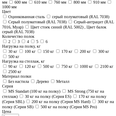
мм
600 мм
610 мм
760 мм
800 мм
910 мм
1000 мм
Цвет
Оцинкованная сталь
серый полуматовый (RAL 7038)
Серый полуматовый (RAL 7038)
Серый-антрацит (RAL
7016, Муар)
Цвет стоек синий (RAL 5002) , Цвет балок
серый (RAL 7038)
Количество полок
2
3
4
5
6
Нагрузка на полку, кг
30 кг
100 кг
150 кг
170 кг
200 кг
300 кг
500 кг
Нагрузка на стеллаж, кг
90 кг
120 кг
500 кг
750 кг
1000 кг
2100 кг
2500 кг
Материал полки
Без настила
Дерево
Металл
Серия
MS Standart (100 кг на полку)
MS Strong (750 кг на
стеллаж)
30 кг на полку (Серия ES)
170 кг на полку
(Серия SBL)
200 кг на полку (Серия MS Hard)
300 кг на
полку (Серия SB)
500 кг на полку (Серия MS Pro)
Цена