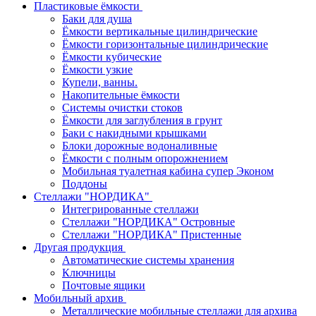
Пластиковые ёмкости
Баки для душа
Ёмкости вертикальные цилиндрические
Ёмкости горизонтальные цилиндрические
Ёмкости кубические
Ёмкости узкие
Купели, ванны.
Накопительные ёмкости
Системы очистки стоков
Ёмкости для заглубления в грунт
Баки с накидными крышками
Блоки дорожные водоналивные
Ёмкости с полным опорожнением
Мобильная туалетная кабина супер Эконом
Поддоны
Стеллажи "НОРДИКА"
Интегрированные стеллажи
Стеллажи "НОРДИКА" Островные
Стеллажи "НОРДИКА" Пристенные
Другая продукция
Автоматические системы хранения
Ключницы
Почтовые ящики
Мобильный архив
Металлические мобильные стеллажи для архива