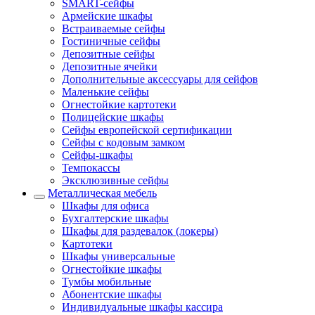
SMART-сейфы
Армейские шкафы
Встраиваемые сейфы
Гостиничные сейфы
Депозитные сейфы
Депозитные ячейки
Дополнительные аксессуары для сейфов
Маленькие сейфы
Огнестойкие картотеки
Полицейские шкафы
Сейфы европейской сертификации
Сейфы с кодовым замком
Сейфы-шкафы
Темпокассы
Эксклюзивные сейфы
Металлическая мебель
Шкафы для офиса
Бухгалтерские шкафы
Шкафы для раздевалок (локеры)
Картотеки
Шкафы универсальные
Огнестойкие шкафы
Тумбы мобильные
Абонентские шкафы
Индивидуальные шкафы кассира