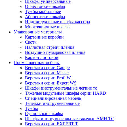
Шкафы универсальные
Огнестойкие шкафы
Тумбы мобильные
Абонентские шкафы
Индивидуальные шкафы кассира
Многоящичные шкафы
Упаковочные материалы
Картонные коробки
Скотч
Паллетная стрейч плёнка
Воздушно-пузырьковая плёнка
Картон листовой
Промышленная мебель
Верстаки серии Garage
Верстаки серии Master
Верстаки серии Profi W
Верстаки серии Expert WS
Шкафы инструментальные легкие тс
Тяжелые модульные шкафы серии HARD
Cпециализированная мебель
Тележки инструментальные
Тумбы
Cушильные шкафы
Шкафы инструментальные тяжелые AMH TC
Верстаки серии EXPERT T