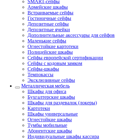
SMART-сейфы
Армейские шкафы
Встраиваемые сейфы
Гостиничные сейфы
Депозитные сейфы
Депозитные ячейки
Дополнительные аксессуары для сейфов
Маленькие сейфы
Огнестойкие картотеки
Полицейские шкафы
Сейфы европейской сертификации
Сейфы с кодовым замком
Сейфы-шкафы
Темпокассы
Эксклюзивные сейфы
Металлическая мебель
Шкафы для офиса
Бухгалтерские шкафы
Шкафы для раздевалок (локеры)
Картотеки
Шкафы универсальные
Огнестойкие шкафы
Тумбы мобильные
Абонентские шкафы
Индивидуальные шкафы кассира