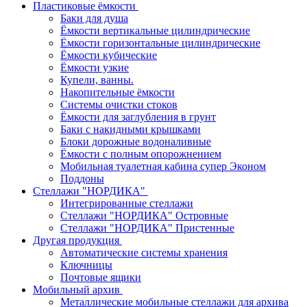
Пластиковые ёмкости
Баки для душа
Ёмкости вертикальные цилиндрические
Ёмкости горизонтальные цилиндрические
Ёмкости кубические
Ёмкости узкие
Купели, ванны.
Накопительные ёмкости
Системы очистки стоков
Ёмкости для заглубления в грунт
Баки с накидными крышками
Блоки дорожные водоналивные
Ёмкости с полным опорожнением
Мобильная туалетная кабина супер Эконом
Поддоны
Стеллажи "НОРДИКА"
Интегрированные стеллажи
Стеллажи "НОРДИКА" Островные
Стеллажи "НОРДИКА" Пристенные
Другая продукция
Автоматические системы хранения
Ключницы
Почтовые ящики
Мобильный архив
Металлические мобильные стеллажи для архива