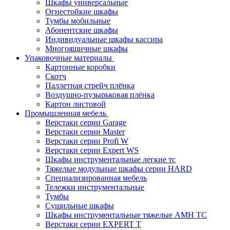
Шкафы универсальные
Огнестойкие шкафы
Тумбы мобильные
Абонентские шкафы
Индивидуальные шкафы кассира
Многоящичные шкафы
Упаковочные материалы
Картонные коробки
Скотч
Паллетная стрейч плёнка
Воздушно-пузырьковая плёнка
Картон листовой
Промышленная мебель
Верстаки серии Garage
Верстаки серии Master
Верстаки серии Profi W
Верстаки серии Expert WS
Шкафы инструментальные легкие тс
Тяжелые модульные шкафы серии HARD
Cпециализированная мебель
Тележки инструментальные
Тумбы
Cушильные шкафы
Шкафы инструментальные тяжелые AMH TC
Верстаки серии EXPERT T