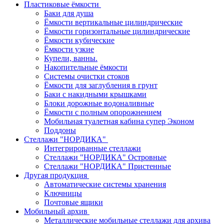
Пластиковые ёмкости
Баки для душа
Ёмкости вертикальные цилиндрические
Ёмкости горизонтальные цилиндрические
Ёмкости кубические
Ёмкости узкие
Купели, ванны.
Накопительные ёмкости
Системы очистки стоков
Ёмкости для заглубления в грунт
Баки с накидными крышками
Блоки дорожные водоналивные
Ёмкости с полным опорожнением
Мобильная туалетная кабина супер Эконом
Поддоны
Стеллажи "НОРДИКА"
Интегрированные стеллажи
Стеллажи "НОРДИКА" Островные
Стеллажи "НОРДИКА" Пристенные
Другая продукция
Автоматические системы хранения
Ключницы
Почтовые ящики
Мобильный архив
Металлические мобильные стеллажи для архива