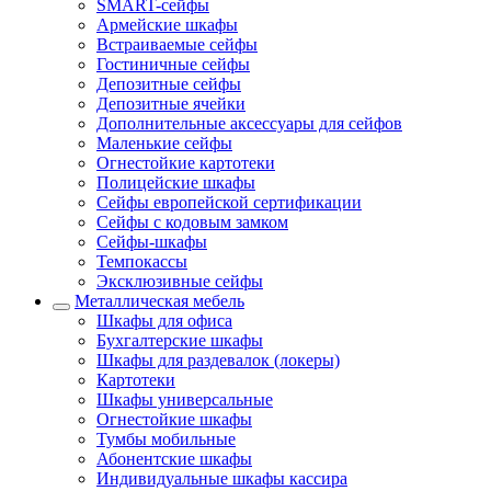
SMART-сейфы
Армейские шкафы
Встраиваемые сейфы
Гостиничные сейфы
Депозитные сейфы
Депозитные ячейки
Дополнительные аксессуары для сейфов
Маленькие сейфы
Огнестойкие картотеки
Полицейские шкафы
Сейфы европейской сертификации
Сейфы с кодовым замком
Сейфы-шкафы
Темпокассы
Эксклюзивные сейфы
Металлическая мебель
Шкафы для офиса
Бухгалтерские шкафы
Шкафы для раздевалок (локеры)
Картотеки
Шкафы универсальные
Огнестойкие шкафы
Тумбы мобильные
Абонентские шкафы
Индивидуальные шкафы кассира