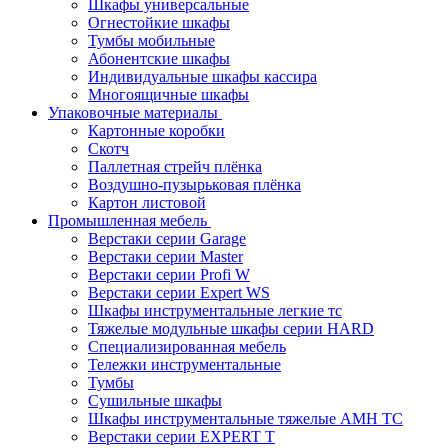
Шкафы универсальные
Огнестойкие шкафы
Тумбы мобильные
Абонентские шкафы
Индивидуальные шкафы кассира
Многоящичные шкафы
Упаковочные материалы
Картонные коробки
Скотч
Паллетная стрейч плёнка
Воздушно-пузырьковая плёнка
Картон листовой
Промышленная мебель
Верстаки серии Garage
Верстаки серии Master
Верстаки серии Profi W
Верстаки серии Expert WS
Шкафы инструментальные легкие тс
Тяжелые модульные шкафы серии HARD
Cпециализированная мебель
Тележки инструментальные
Тумбы
Cушильные шкафы
Шкафы инструментальные тяжелые AMH TC
Верстаки серии EXPERT T