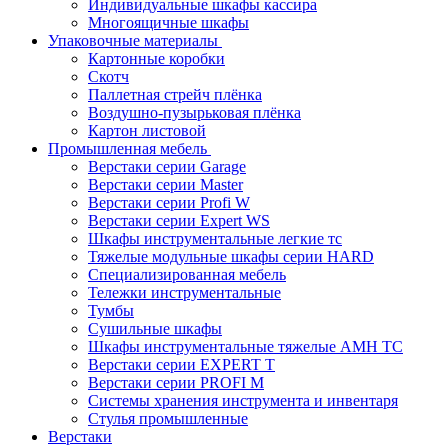
Индивидуальные шкафы кассира
Многоящичные шкафы
Упаковочные материалы
Картонные коробки
Скотч
Паллетная стрейч плёнка
Воздушно-пузырьковая плёнка
Картон листовой
Промышленная мебель
Верстаки серии Garage
Верстаки серии Master
Верстаки серии Profi W
Верстаки серии Expert WS
Шкафы инструментальные легкие тс
Тяжелые модульные шкафы серии HARD
Cпециализированная мебель
Тележки инструментальные
Тумбы
Cушильные шкафы
Шкафы инструментальные тяжелые AMH TC
Верстаки серии EXPERT T
Верстаки серии PROFI M
Системы хранения инструмента и инвентаря
Стулья промышленные
Верстаки