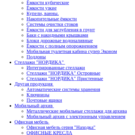
Ёмкости кубические
Ёмкости узкие
Купели, ванны.
Накопительные ёмкости
Системы очистки стоков
Ёмкости для заглубления в грунт
Баки с накидными крышками
Блоки дорожные водоналивные
Ёмкости с полным опорожнением
Мобильная туалетная кабина супер Эконом
Поддоны
Стеллажи "НОРДИКА"
Интегрированные стеллажи
Стеллажи "НОРДИКА" Островные
Стеллажи "НОРДИКА" Пристенные
Другая продукция
Автоматические системы хранения
Ключницы
Почтовые ящики
Мобильный архив
Металлические мобильные стеллажи для архива
Мобильный архив с электронным управлением
Офисная мебель
Офисная мебель серия "Находка"
ОФИСНЫЕ КРЕСЛА