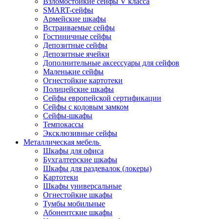
Взломостойкие сейфы V класса
SMART-сейфы
Армейские шкафы
Встраиваемые сейфы
Гостиничные сейфы
Депозитные сейфы
Депозитные ячейки
Дополнительные аксессуары для сейфов
Маленькие сейфы
Огнестойкие картотеки
Полицейские шкафы
Сейфы европейской сертификации
Сейфы с кодовым замком
Сейфы-шкафы
Темпокассы
Эксклюзивные сейфы
Металлическая мебель
Шкафы для офиса
Бухгалтерские шкафы
Шкафы для раздевалок (локеры)
Картотеки
Шкафы универсальные
Огнестойкие шкафы
Тумбы мобильные
Абонентские шкафы