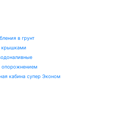
бления в грунт
и крышками
водоналивные
м опорожнением
ная кабина супер Эконом