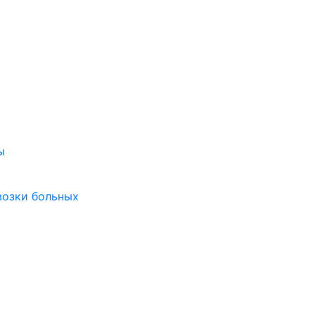
ы
возки больных