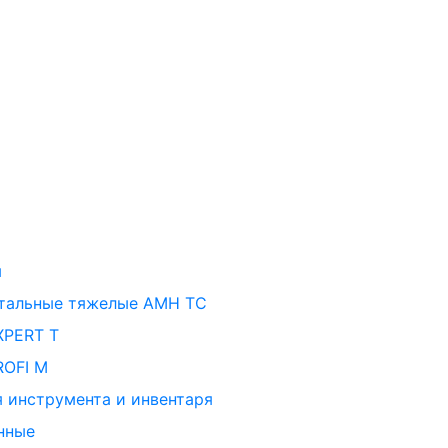
ы
тальные тяжелые AMH TC
XPERT T
ROFI M
 инструмента и инвентаря
нные