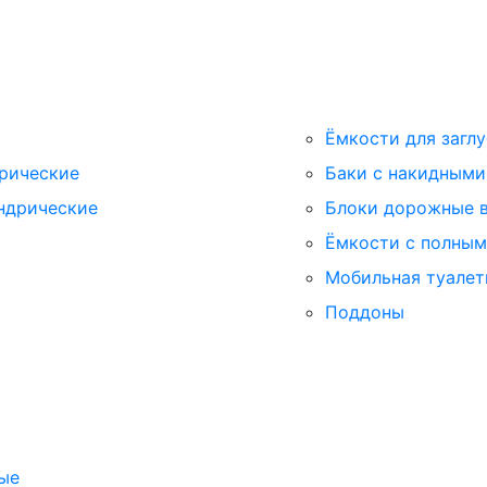
Ёмкости для заглу
рические
Баки с накидным
ндрические
Блоки дорожные 
Ёмкости с полны
Мобильная туалет
Поддоны
ые