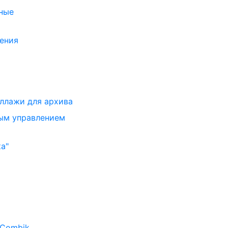
ные
ения
ллажи для архива
ым управлением
а"
 Combik