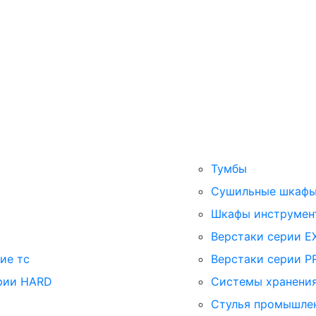
Тумбы
Cушильные шкаф
Шкафы инструмен
Верстаки серии E
ие тс
Верстаки серии P
рии HARD
Системы хранения
Стулья промышле